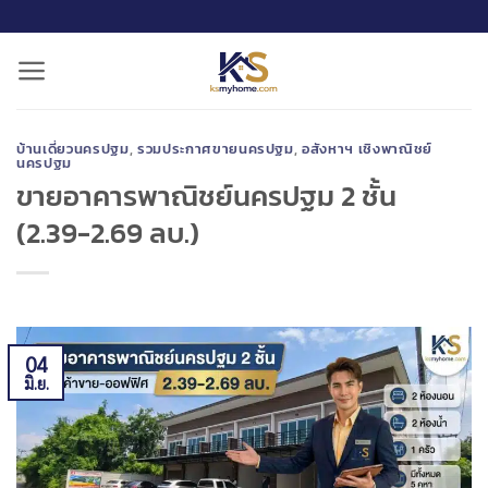
ข้าม
ไป
ยัง
เนื้อหา
บ้านเดี่ยวนครปฐม
,
รวมประกาศขายนครปฐม
,
อสังหาฯ เชิงพาณิชย์
นครปฐม
ขายอาคารพาณิชย์นครปฐม 2 ชั้น
(2.39-2.69 ลบ.)
04
มิ.ย.