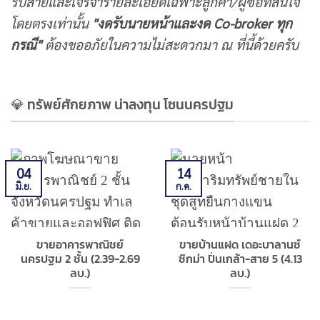
รับสายและเจรจารายละเอียดเฉพาะลูกค้า/ผู้ซื้อที่สนใจ
โดยตรงเท่านั้น
"
งดรับนายหน้าและงด Co-broker
ทุก
กรณี"
ต้องขออภัยในความไม่สะดวกมา ณ ที่นี้ด้วยครับ
💎 ทรัพย์ศักยภาพ น่าลงทุน โซนนครปฐม
04
14
มิ.ย.
ก.ค.
ขายอาคารพาณิชย์
ขายบ้านแฝด เดอะบาลานซ์
นครปฐม 2 ชั้น (2.39-2.69
ซิกม่า ปิ่นเกล้า-สาย 5 (4.13
ลบ.)
ลบ.)