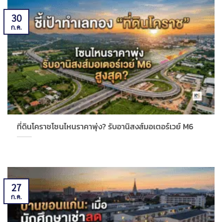
30
ก.ค.
ที่ดินโคราชโซนไหนราคาพุ่ง? รับอานิสงส์มอเตอร์เวย์ M6
27
ก.ค.