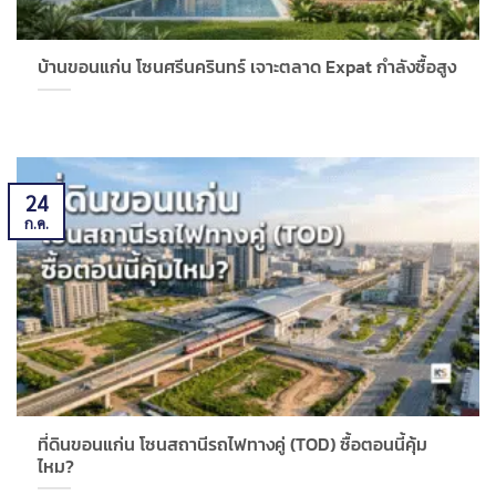
บ้านขอนแก่น โซนศรีนครินทร์ เจาะตลาด Expat กำลังซื้อสูง
24
ก.ค.
ที่ดินขอนแก่น โซนสถานีรถไฟทางคู่ (TOD) ซื้อตอนนี้คุ้ม
ไหม?