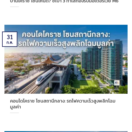
บ้านโคราช โซนไหนดี? ชี้เป้า 3 ทำเลทองรับมอเตอร์เวย์ M6
31
ก.ค.
คอนโดโคราช โซนสถานีกลาง: รถไฟความเร็วสูงพลิกโฉม
มูลค่า