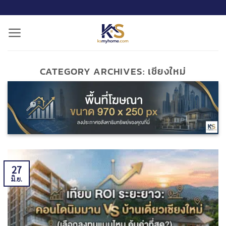
ข้าม
ไป
ยัง
เนื้อหา
CATEGORY ARCHIVES:
เชียงใหม่
27
มิ.ย.