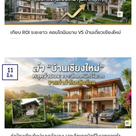
เทียบ ROI ระยะยาว: คอนโดนิมมาน VS บ้านเดี่ยวเชียงใหม่
11
มิ.ย.
ล่าบ้านเชียงใหม่หลุดจำนอง: เจาะลึกเทคนิครีโนเวทขายทำ