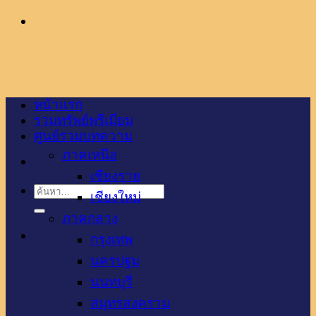
ข้าม
ไป
ยัง
เนื้อหา
หน้าแรก
รวมทรัพย์พรีเมียม
ศูนย์รวมบทความ
ภาคเหนือ
เชียงราย
เชียงใหม่
ภาคกลาง
กรุงเทพ
นครปฐม
นนทบุรี
สมุทรสงคราม