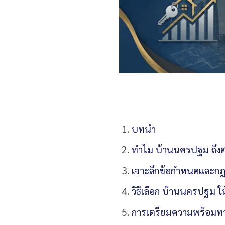
บทนำ
ทำไม บ้านนครปฐม ถึงตอบ
เจาะลึกข้อกำหนดและกฎร
วิธีเลือก บ้านนครปฐม ให
การเตรียมความพร้อมทาง