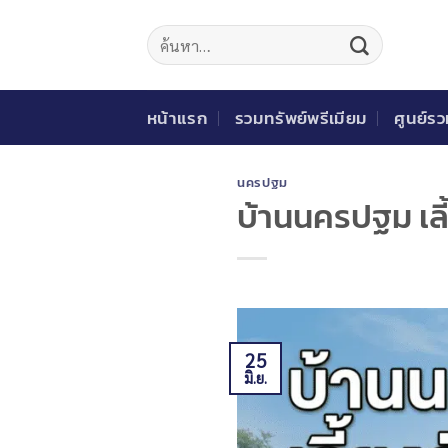
ข้าม
ไป
ยัง
เนื้อหา
หน้าแรก
รวมทรัพย์พรีเมียม
ศูนย์ร
นครปฐม
บ้านนครปฐม เลี
25
มิ.ย.