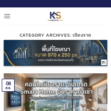
ข้าม
ไป
ยัง
เนื้อหา
CATEGORY ARCHIVES:
เชียงราย
08
ส.ค.