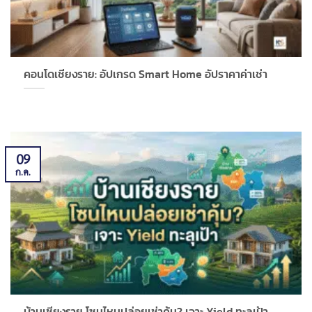
คอนโดเชียงราย: อัปเกรด Smart Home อัปราคาค่าเช่า
09
ก.ค.
บ้านเชียงราย โซนไหนปล่อยเช่าคุ้ม? เจาะ Yield ทะลุเป้า