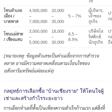
โท
โซนอำเภอ
4,500,000
20,000
ผู้บริหาร,
ป
เมือง /
–
–
5 – 7%
เจ้าของ
ก
บายพาส
7,000,000
35,000
ธุรกิจ
3,000,000
18,000
บริษัทโล
ป
โซนแม่สาย
6.5 –
–
–
จิสติกส์,
ก
/ เชียงแสน
8.5%
5,000,000
30,000
นักธุรกิจ
ถึ
(หมายเหตุ: ข้อมูลตัวเลขเป็นค่าเฉลี่ยจากการสำรวจ
ตลาด อาจมีความคลาดเคลื่อนตามเงื่อนไขของ
อสังหาริมทรัพย์แต่ละแห่ง)
กลยุทธ์การเลือกซื้อ “บ้านเชียงราย” ให้โดนใจผู้
เช่าและสร้างกำไรระยะยาว
การเลือกทำเลที่ตั้งเป็นเพียงความสำเร็จก้าวแรก แต่สิ่งที่