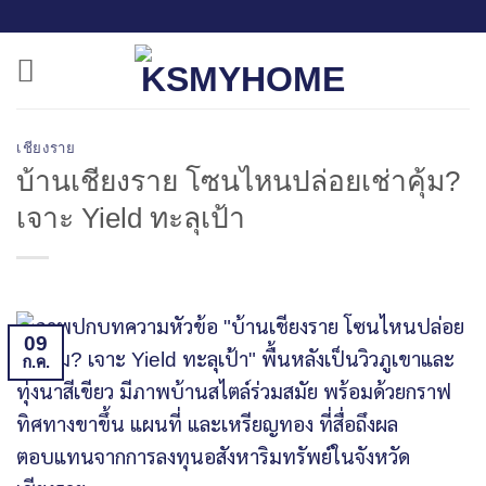
ข้าม
ไป
ยัง
เนื้อหา
เชียงราย
บ้านเชียงราย โซนไหนปล่อยเช่าคุ้ม?
เจาะ Yield ทะลุเป้า
09
ก.ค.