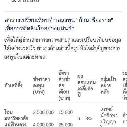
ถึง 3 ปีขึ้นไป
ตารางเปรียบเทียบทำเลลงทุน “บ้านเชียงราย”
เพื่อการตัดสินใจอย่างแม่นยำ
เพื่อให้ผู้อ่านสามารถกวาดสายตาและเปรียบเทียบข้อมูล
ได้อย่างรวดเร็ว ตารางด้านล่างนี้สรุปหัวใจสำคัญของการ
ลงทุนในแต่ละทำเล:
อัตรา
ระ
ผล
ช่วงราคา
ค่าเช่า
กลุ่มเป้า
ค
ตอบแทน
ทำเลที่ตั้ง
ลงทุน
ต่อ
หมาย
เส
เฉลี่ยต่อ
(บาท)
เดือน
หลัก
ห้
ปี
(บาท)
ว่
แพทย์,
โซน
2,500,000
15,000
นักศึกษา
ต่
มหาวิทยาลัย
–
–
6 – 8%
ปริญญา
ม
แม่ฟ้าหลวง
4,000,000
25,000