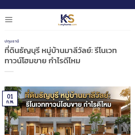
ข้าม
ไป
ยัง
เนื้อหา
ปทุมธานี
ที่ดินธัญบุรี หมู่บ้านมาลีวัลย์: รีโนเวท
ทาวน์โฮมขาย กำไรดีไหม
01
ก.พ.