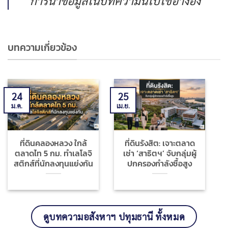
การนำข้อมูลในบทความนี้ไปใช้อ้างอิง
บทความเกี่ยวข้อง
24
25
ม.ค.
เม.ย.
ม
ที่ดินคลองหลวง ใกล้
ที่ดินรังสิต: เจาะตลาด
ตลาดไท 5 กม. ทำเลโลจิ
เช่า ‘สาธิตฯ’ จับกลุ่มผู้
สติกส์ที่นักลงทุนแย่งกัน
ปกครองกำลังซื้อสูง
ดูบทความอสังหาฯ ปทุมธานี ทั้งหมด