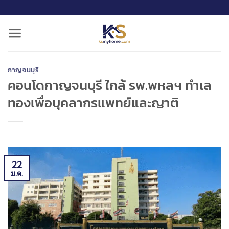
ข้าม
ไป
ยัง
เนื้อหา
กาญจนบุรี
คอนโดกาญจนบุรี ใกล้ รพ.พหลฯ ทำเล
ทองเพื่อบุคลากรแพทย์และญาติ
22
ม.ค.