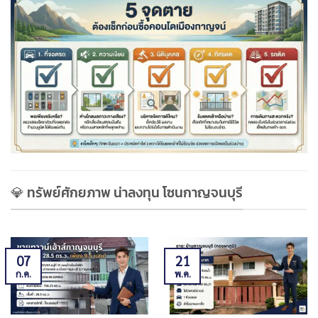
💎 ทรัพย์ศักยภาพ น่าลงทุน โซนกาญจนบุรี
07
21
ก.ค.
พ.ค.