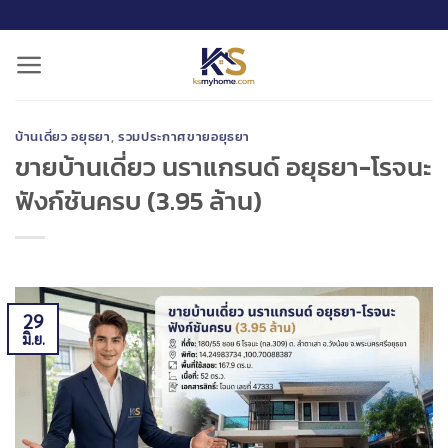
ข้าม
ไป
ยัง
เนื้อหา
บ้านเดี่ยว อยุธยา
,
รวมประกาศขายอยุธยา
ขายบ้านเดี่ยว นราแกรนด์ อยุธยา-โรจนะ
ฟังก์ชันครบ (3.95 ล้าน)
29
มิ.ย.