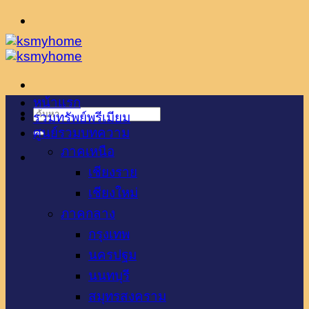
ข้าม
ไป
ยัง
เนื้อหา
หน้าแรก
รวมทรัพย์พรีเมียม
ศูนย์รวมบทความ
ภาคเหนือ
เชียงราย
เชียงใหม่
ภาคกลาง
กรุงเทพ
นครปฐม
นนทบุรี
สมุทรสงคราม