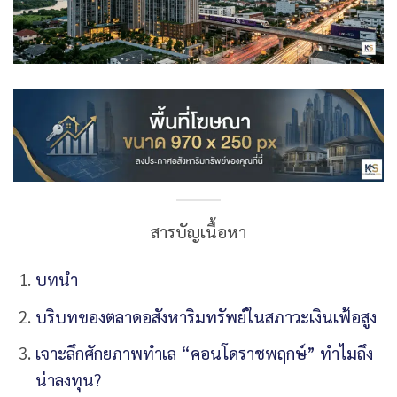
สารบัญเนื้อหา
บทนำ
บริบทของตลาดอสังหาริมทรัพย์ในสภาวะเงินเฟ้อสูง
เจาะลึกศักยภาพทำเล “คอนโดราชพฤกษ์” ทำไมถึง
น่าลงทุน?