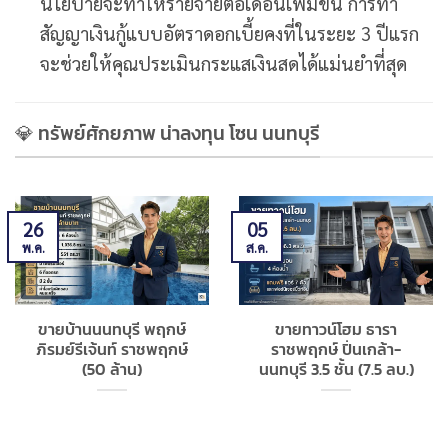
นโยบายจะทำให้รายจ่ายต่อเดือนเพิ่มขึ้น การทำ
สัญญาเงินกู้แบบอัตราดอกเบี้ยคงที่ในระยะ 3 ปีแรก
จะช่วยให้คุณประเมินกระแสเงินสดได้แม่นยำที่สุด
💎 ทรัพย์ศักยภาพ น่าลงทุน โซน นนทบุรี
26
05
พ.ค.
ส.ค.
ขายบ้านนนทบุรี พฤกษ์
ขายทาวน์โฮม ธารา
ภิรมย์รีเจ้นท์ ราชพฤกษ์
ราชพฤกษ์ ปิ่นเกล้า-
(50 ล้าน)
นนทบุรี 3.5 ชั้น (7.5 ลบ.)