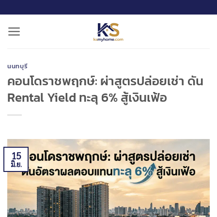
ข้าม
ไป
ยัง
เนื้อหา
นนทบุรี
คอนโดราชพฤกษ์: ผ่าสูตรปล่อยเช่า ดัน
Rental Yield ทะลุ 6% สู้เงินเฟ้อ
15
มิ.ย.