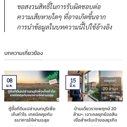
ขอสงวนสิทธิ์ในการรับผิดชอบต่อ
ความเสียหายใดๆ ที่อาจเกิดขึ้นจาก
การนำข้อมูลในบทความนี้ไปใช้อ้างอิง
บทความเกี่ยวข้อง
08
15
ม.ค.
มิ.ย.
กู้ซื้อที่ดินเปล่านนทบุรีเพื่อ
บ้านเดี่ยวราชพฤกษ์ 20
เก็งกำไร: เทคนิคคุยกับ
ล้าน+: เจาะกลยุทธ์ขอสิน
ธนาคารให้ผ่านฉลุย
เชื่อสำหรับเจ้าของธุรกิจ