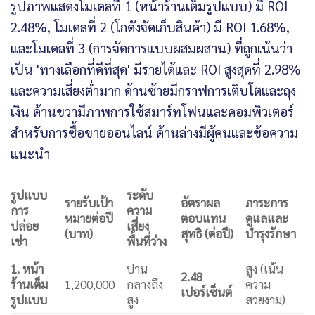
รูปแบบ
ระดับ
รายรับเป้า
อัตราผล
ภาระการ
การ
ความ
หมายต่อปี
ตอบแทน
ดูแลและ
ปล่อย
เสี่ยง
(บาท)
สุทธิ (ต่อปี)
บำรุงรักษา
เช่า
พื้นที่ว่าง
1. หน้า
ปาน
สูง (เน้น
2.48
ร้านเต็ม
1,200,000
กลางถึง
ความ
เปอร์เซ็นต์
รูปแบบ
สูง
สวยงาม)