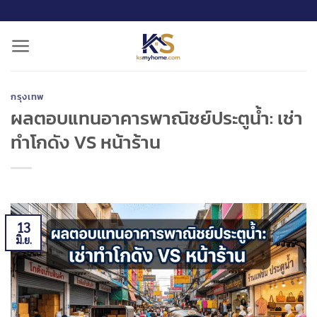
ข้าม
ไป
ยัง
เนื้อหา
กรุงเทพ
ผลตอบแทนอาคารพาณิชย์ประตูน้ำ: เช่า
ทำโกดัง VS หน้าร้าน
13
มิ.ย.