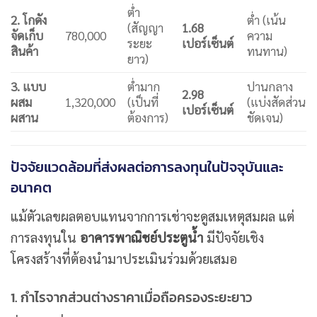
ต่ำ
2. โกดัง
ต่ำ (เน้น
(สัญญา
1.68
จัดเก็บ
780,000
ความ
ระยะ
เปอร์เซ็นต์
สินค้า
ทนทาน)
ยาว)
3. แบบ
ต่ำมาก
ปานกลาง
2.98
ผสม
1,320,000
(เป็นที่
(แบ่งสัดส่วน
เปอร์เซ็นต์
ผสาน
ต้องการ)
ชัดเจน)
ปัจจัยแวดล้อมที่ส่งผลต่อการลงทุนในปัจจุบันและ
อนาคต
แม้ตัวเลขผลตอบแทนจากการเช่าจะดูสมเหตุสมผล แต่
การลงทุนใน
อาคารพาณิชย์ประตูน้ำ
มีปัจจัยเชิง
โครงสร้างที่ต้องนำมาประเมินร่วมด้วยเสมอ
1. กำไรจากส่วนต่างราคาเมื่อถือครองระยะยาว