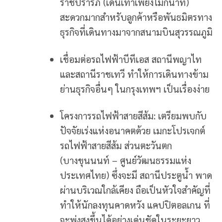
ราชปรารภ (เดินเท้าเพียงไม่กี่นาที)
สะดวกมากสำหรับลูกค้าหรือพันธมิตรทาง
ธุรกิจที่เดินทางมาจากสนามบินสุวรรณภูมิ
เชื่อมต่อรถไฟฟ้าบีทีเอส สถานีพญาไท
และสถานีราชเทวี ทำให้การเดินทางข้าม
ย่านธุรกิจอื่นๆ ในกรุงเทพฯ เป็นเรื่องง่าย
โครงการรถไฟฟ้าสายสีส้ม: เตรียมพบกับ
ปัจจัยเร่งแห่งอนาคตด้วย เมกะโปรเจกต์
รถไฟฟ้าสายสีส้ม ส่วนตะวันตก
(บางขุนนนท์ – ศูนย์วัฒนธรรมแห่ง
ประเทศไทย) ซึ่งจะมี สถานีประตูน้ำ พาด
ผ่านบริเวณใกล้เคียง ถือเป็นหัวใจสำคัญที่
ทำให้นักลงทุนคาดหวัง แคปปิตอลเกน ที่
จะพุ่งสูงขึ้นได้อย่างเด่นชัดในระยะยาว