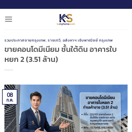
ข้าม
ไป
ยัง
เนื้อหา
รวมประกาศขายกรุงเทพ
,
ราชเทวี
,
อสังหาฯ เชิงพาณิชย์ กรุงเทพ
ขายคอนโดมีเนียม ชั้นใต้ดิน อาคารใบ
หยก 2 (3.51 ล้าน)
08
ก.ค.