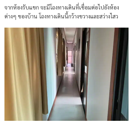
จากห้องรับแขก จะมีโถงทางเดินที่เชื่อมต่อไปยังห้อง
ต่างๆ ของบ้าน โถงทางเดินนี้กว้างขวางและสว่างไสว