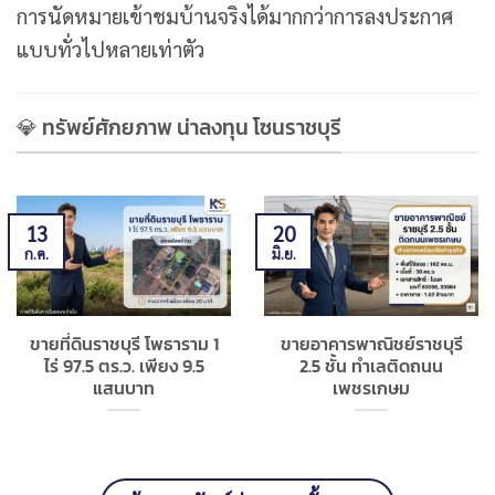
การนัดหมายเข้าชมบ้านจริงได้มากกว่าการลงประกาศ
แบบทั่วไปหลายเท่าตัว
💎 ทรัพย์ศักยภาพ น่าลงทุน โซนราชบุรี
13
20
ก.ค.
มิ.ย.
ขายที่ดินราชบุรี โพธาราม 1
ขายอาคารพาณิชย์ราชบุรี
ไร่ 97.5 ตร.ว. เพียง 9.5
2.5 ชั้น ทำเลติดถนน
แสนบาท
เพชรเกษม