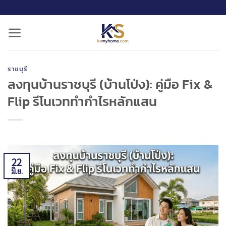
ข้าม
ไป
ยัง
เนื้อหา
ราชบุรี
ลงทุนบ้านราชบุรี (บ้านโป่ง): คู่มือ Fix &
Flip รีโนเวททำกำไรหลักแสน
22
มิ.ย.