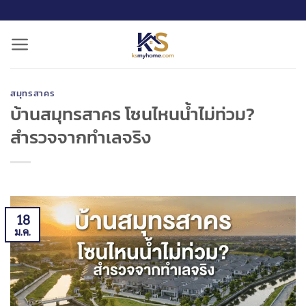
ข้าม
ไป
ยัง
เนื้อหา
สมุทรสาคร
บ้านสมุทรสาคร โซนไหนน้ำไม่ท่วม?
สำรวจจากทำเลจริง
18
ม.ค.