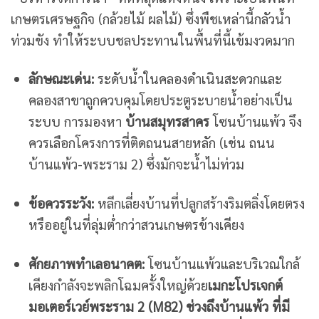
เกษตรเศรษฐกิจ (กล้วยไม้ ผลไม้) ซึ่งพืชเหล่านี้กลัวน้ำ
ท่วมขัง ทำให้ระบบชลประทานในพื้นที่นี้เข้มงวดมาก
ลักษณะเด่น:
ระดับน้ำในคลองดำเนินสะดวกและ
คลองสาขาถูกควบคุมโดยประตูระบายน้ำอย่างเป็น
ระบบ การมองหา
บ้านสมุทรสาคร
โซนบ้านแพ้ว จึง
ควรเลือกโครงการที่ติดถนนสายหลัก (เช่น ถนน
บ้านแพ้ว-พระราม 2) ซึ่งมักจะน้ำไม่ท่วม
ข้อควรระวัง:
หลีกเลี่ยงบ้านที่ปลูกสร้างริมตลิ่งโดยตรง
หรืออยู่ในที่ลุ่มต่ำกว่าสวนเกษตรข้างเคียง
ศักยภาพทำเลอนาคต:
โซนบ้านแพ้วและบริเวณใกล้
เคียงกำลังจะพลิกโฉมครั้งใหญ่ด้วย
เมกะโปรเจกต์
มอเตอร์เวย์พระราม 2 (M82) ช่วงถึงบ้านแพ้ว ที่มี