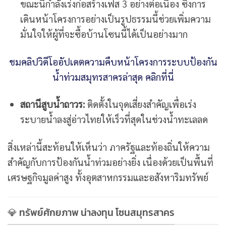
ขณะนี้กำลังเร่งก่อสร้างเฟส 3 อย่างต่อเนื่อง ซึ่งการ
เดินหน้าโครงการอย่างเป็นรูปธรรมนี้ช่วยเพิ่มความ
มั่นใจให้ผู้ที่จะซื้อบ้านโซนนี้ได้เป็นอย่างมาก
ชมคลิปวิดีโออัปเดตความคืบหน้าโครงการระบบป้องกัน
น้ำท่วมสมุทรสาครล่าสุด คลิกที่นี่
สถานีสูบน้ำถาวร:
ติดตั้งในจุดเสี่ยงสำคัญเพื่อเร่ง
ระบายน้ำลงสู่อ่าวไทยให้เร็วที่สุดในช่วงน้ำทะเลลด
สิ่งเหล่านี้สะท้อนให้เห็นว่า ภาครัฐและท้องถิ่นให้ความ
สำคัญกับการป้องกันน้ำท่วมอย่างยิ่ง เนื่องด้วยเป็นพื้นที่
เศรษฐกิจมูลค่าสูง ทั้งอุตสาหกรรมและอสังหาริมทรัพย์
💎 ทรัพย์ศักยภาพ น่าลงทุน โซนสมุทรสาคร