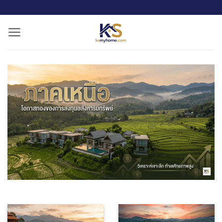
ข้าม
ไป
ยัง
เนื้อหา