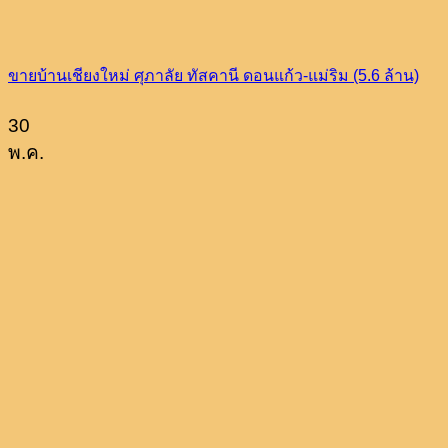
ขายบ้านเชียงใหม่ ศุภาลัย ทัสคานี ดอนแก้ว-แม่ริม (5.6 ล้าน)
30
พ.ค.