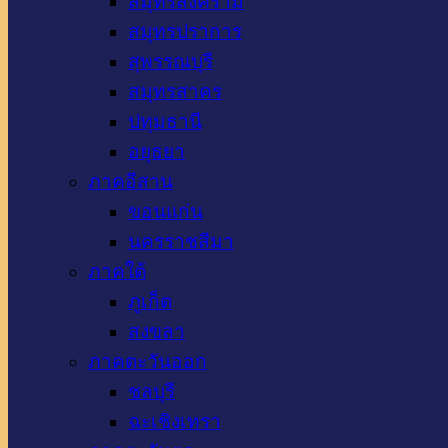
สมุทรสงคราม
สมุทรปราการ
สุพรรณบุรี
สมุทรสาคร
ปทุมธานี
อยุธยา
ภาคอีสาน
ขอนแก่น
นครราชสีมา
ภาคใต้
ภูเก็ต
สงขลา
ภาคตะวันออก
ชลบุรี
ฉะเชิงเทรา