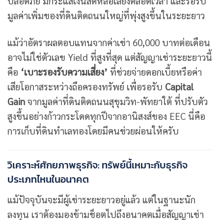
ปลอดภัย มีกระแสเงินสดหล่อเลี้ยงตลอดเวลา และรอรับ
มูลค่าเพิ่มของที่ดินติดถนนใหญ่ที่พุ่งสูงขึ้นในระยะยาว
แม้ว่าอัตราผลตอบแทนจากค่าเช่า 60,000 บาทต่อเดือน
อาจไม่ใช่ตัวเลข Yield ที่สูงที่สุด แต่สัญญาเช่าระยะยาวนี้
คือ
‘เบาะรองรับความเสี่ยง’
ที่ช่วยจ่ายดอกเบี้ยหรือค่า
เสียโอกาสระหว่างถือครองทรัพย์ เพื่อรอรับ
Capital
Gain
จากมูลค่าที่ดินติดถนนสุขุมวิท-พัทยาใต้ ที่ปรับตัว
สูงขึ้นอย่างก้าวกระโดดทุกปีจากอานิสงส์ของ EEC นี่คือ
การเก็บที่ดินทำเลทองโดยมีคนช่วยผ่อนให้ครับ
วิเคราะห์ศักยภาพธุรกิจ: ทรัพย์นี้เหมาะกับธุรกิจ
ประเภทไหนในอนาคต
แม้ปัจจุบันจะมีผู้เช่าระยะยาวอยู่แล้ว แต่ในฐานะนัก
ลงทุน เราต้องมองข้ามช็อตไปถึงอนาคตเมื่อสัญญาเช่า