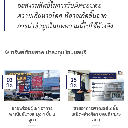
ขอสงวนสิทธิ์ในการรับผิดชอบต่อ
ความเสียหายใดๆ ที่อาจเกิดขึ้นจาก
การนำข้อมูลในบทความนี้ไปใช้อ้างอิง
💎 ทรัพย์ศักยภาพ น่าลงทุน โซนชลบุรี
02
25
มิ.ย.
มิ.ย.
ขายพร้อมผู้เช่า อาคาร
ขายอาคารพาณิชย์ 3 ชั้น
พาณิชย์บางละมุง 4 ชั้น 2
เสม็ด-อ่างศิลา ชลบุรี (4.75
คูหา
ลบ.)