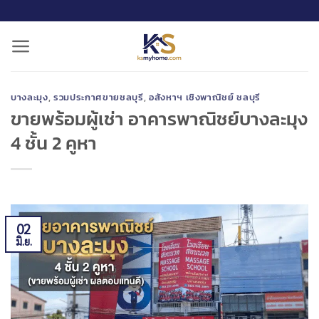
ข้าม
ไป
ยัง
เนื้อหา
บางละมุง
,
รวมประกาศขายชลบุรี
,
อสังหาฯ เชิงพาณิชย์ ชลบุรี
ขายพร้อมผู้เช่า อาคารพาณิชย์บางละมุง
4 ชั้น 2 คูหา
02
มิ.ย.