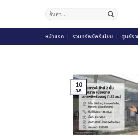
ข้าม
ไป
ยัง
เนื้อหา
หน้าแรก
รวมทรัพย์พรีเมียม
ศูนย์ร
10
ก.ค.