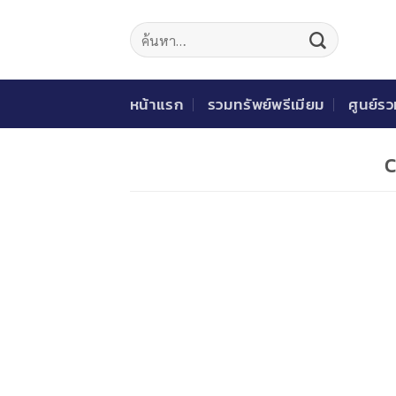
ข้าม
ไป
ยัง
เนื้อหา
หน้าแรก
รวมทรัพย์พรีเมียม
ศูนย์ร