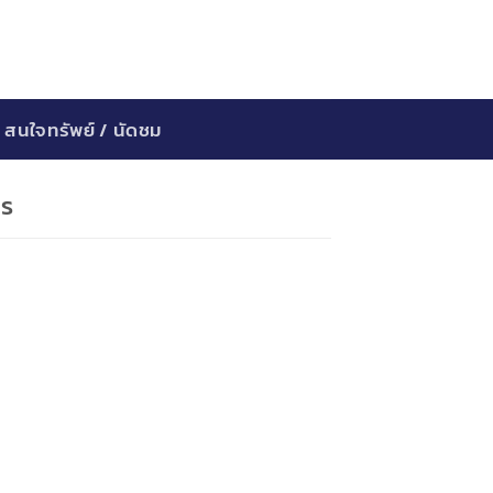
สนใจทรัพย์ / นัดชม
าร